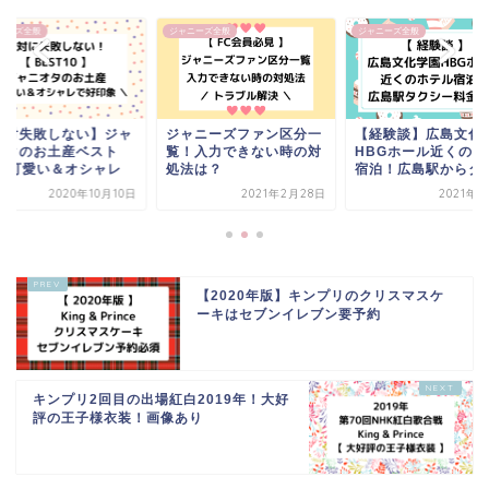
ニーズ全般
ジャニーズ全般
ジャニーズ全般
ャニーズファン区分一
【経験談】広島文化学園
【絶対失敗しない】
！入力できない時の対
HBGホール近くのホテル
ニオタのお土産ベス
法は？
宿泊！広島駅からタク...
10！可愛い＆オシャ
2021年2月28日
2021年5月3日
2020年10
【2020年版】キンプリのクリスマスケ
ーキはセブンイレブン要予約
キンプリ2回目の出場紅白2019年！大好
評の王子様衣装！画像あり